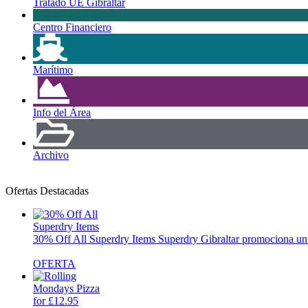
Tratado UE Gibraltar
Centro Financiero
Marítimo
Info del Área
Archivo
Ofertas Destacadas
30% Off All Superdry Items
Superdry Gibraltar promociona un 3
OFERTA