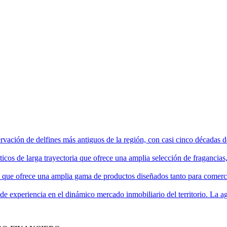
vación de delfines más antiguos de la región, con casi cinco décadas de
icos de larga trayectoria que ofrece una amplia selección de fragancias,
 que ofrece una amplia gama de productos diseñados tanto para comerci
 experiencia en el dinámico mercado inmobiliario del territorio. La ag