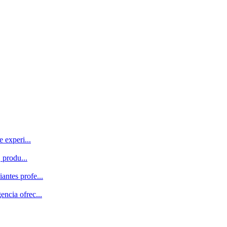
 experi...
 produ...
antes profe...
encia ofrec...