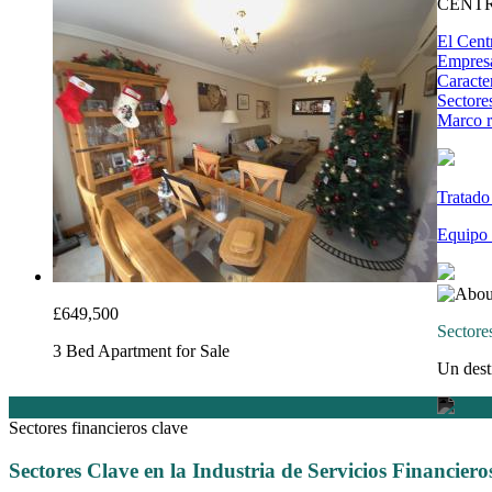
CENTR
El Cent
Empresa
Caracter
Sectore
Marco r
Tratado
Equipo 
£649,500
Sectores
3 Bed Apartment for Sale
Un dest
Sectores financieros clave
Sectores Clave en la Industria de Servicios Financiero