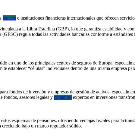
os
bancos
e instituciones financieras internacionales que ofrecen servic
 vinculada a la Libra Esterlina (GBP), lo que garantiza estabilidad y con
 (GFSC) regula todas las actividades bancarias conforme a estándares 
tido en uno de los principales centros de seguros de Europa, especialm
mite establecer “células” individuales dentro de una misma empresa para
para fondos de inversión y empresas de gestión de activos, especialment
 de fondos, asesores legales y
contables
expertos en inversiones transfron
a estos esquemas de pensiones, ofreciendo ventajas fiscales para la tra
á creciendo bajo un marco regulador sólido.