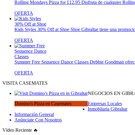
Rolling Mondays Pizza for £12.95
Disfruta de cualquier Rollin
OFERTA
Kids Styles 30% Off at Shoe
Shoe Gibraltar tiene una promocio
OFERTA
Summer Free Sequence Dance Classes
Debbie Goodman ofrece c
OFERTA
VISITA CASEMATES
NEGOCIOS EN GIBR
Domino's Pizza en Casemates
Empresas Locales
Inmobilaria Gibraltar
Información General
Anúnciate Con Nosotros
Vídeo Reciente 🔥