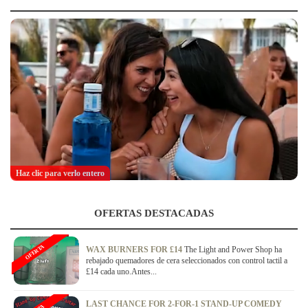
Haz clic para verlo entero
OFERTAS DESTACADAS
OFERTA
WAX BURNERS FOR £14
The Light and Power Shop ha
rebajado quemadores de cera seleccionados con control tactil a
£14 cada uno.Antes...
LAST CHANCE FOR 2-FOR-1 STAND-UP COMEDY