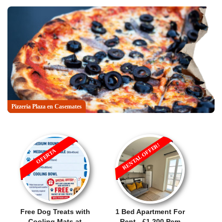
Pizzeria Plaza en Casemates
RENTAL OFFER!
OFERTA
Free Dog Treats with
1 Bed Apartment For
Cooling Mats at
Rent - £1,200 Pcm