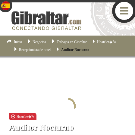
Inicio
Negocios
Trabajos en Gibraltar
Hosteler�?­a
Recepcionista de hotel
Auditor Nocturno
Hosteler�?­a
Auditor Nocturno