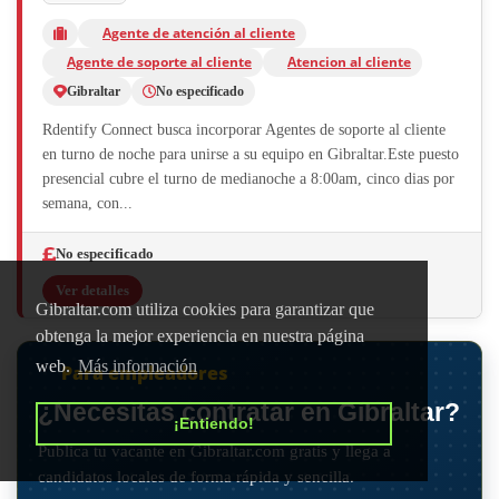
Agente de atención al cliente
Agente de soporte al cliente
Atencion al cliente
Gibraltar
No especificado
Rdentify Connect busca incorporar Agentes de soporte al cliente
en turno de noche para unirse a su equipo en Gibraltar.Este puesto
presencial cubre el turno de medianoche a 8:00am, cinco dias por
semana, con...
No especificado
Ver detalles
Gibraltar.com utiliza cookies para garantizar que
obtenga la mejor experiencia en nuestra página
web.
Más información
Para empleadores
¿Necesitas contratar en Gibraltar?
¡Entiendo!
Publica tu vacante en Gibraltar.com gratis y llega a
candidatos locales de forma rápida y sencilla.