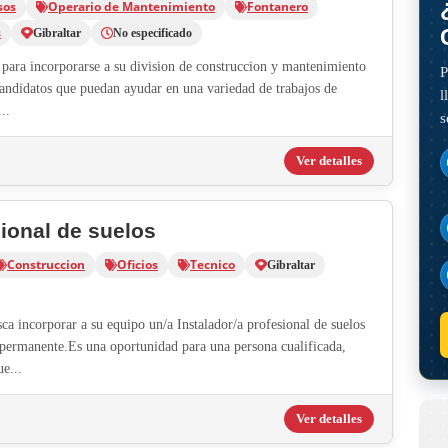
sos
Operario de Mantenimiento
Fontanero
s
Gibraltar
No especificado
para incorporarse a su division de construccion y mantenimiento
P
candidatos que puedan ayudar en una variedad de trabajos de
l
..
s
Ver detalles
sional de suelos
Construccion
Oficios
Tecnico
Gibraltar
a incorporar a su equipo un/a Instalador/a profesional de suelos
 permanente.Es una oportunidad para una persona cualificada,
ue...
Ver detalles