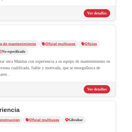
Ver detalles
co de mantenimiento
Oficial multiusos
Oficios
No especificado
rar un/a Manitas con experiencia a su equipo de mantenimiento en
ersona cualificada, fiable y motivada, que se enorgullezca de
ares...
Ver detalles
riencia
onstruccion
Oficial multiusos
Gibraltar