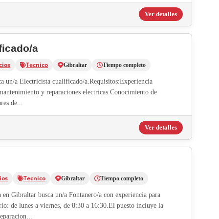
Ver detalles
ificado/a
cios
Tecnico
Gibraltar
Tiempo completo
 un/a Electricista cualificado/a.Requisitos:Experiencia
 mantenimiento y reparaciones electricas.Conocimiento de
res de...
Ver detalles
ios
Tecnico
Gibraltar
Tiempo completo
 en Gibraltar busca un/a Fontanero/a con experiencia para
io: de lunes a viernes, de 8:30 a 16:30.El puesto incluye la
eparacion...