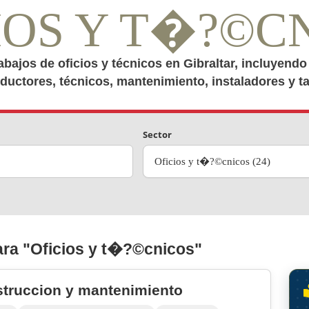
IOS Y T�?©C
abajos de oficios y técnicos en Gibraltar, incluyend
ductores, técnicos, mantenimiento, instaladores y tal
Sector
Oficios y t�?©cnicos (24)
ra "Oficios y t�?©cnicos"
struccion y mantenimiento