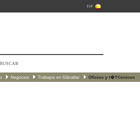
ESP
BUSCAR
io
Negocios
Trabajos en Gibraltar
Oficios y t�?©cnicos