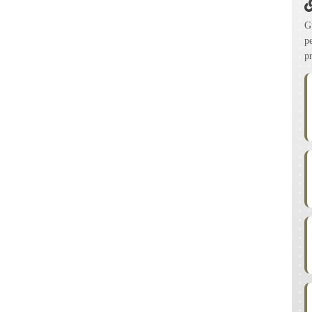
G
p
p