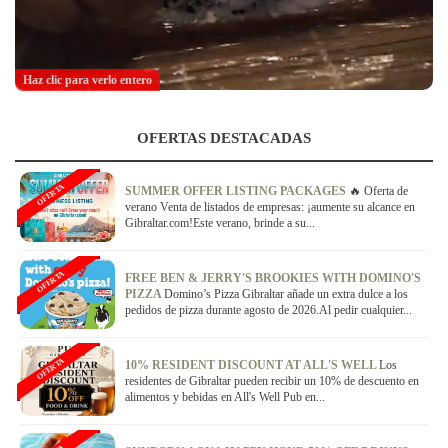
Haz clic para verlo entero
OFERTAS DESTACADAS
OFERTA
SUMMER OFFER LISTING PACKAGES
🔥 Oferta de
verano Venta de listados de empresas: ¡aumente su alcance en
Gibraltar.com!Este verano, brinde a su...
OFERTA
FREE BEN & JERRY'S BROOKIES WITH DOMINO'S
PIZZA
Domino’s Pizza Gibraltar añade un extra dulce a los
pedidos de pizza durante agosto de 2026.Al pedir cualquier...
OFERTA
10% RESIDENT DISCOUNT AT ALL'S WELL
Los
residentes de Gibraltar pueden recibir un 10% de descuento en
alimentos y bebidas en All's Well Pub en...