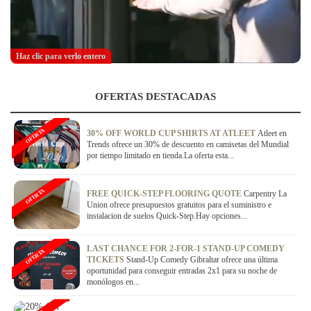
Haz clic para verlo entero
OFERTAS DESTACADAS
OFERTA
30% OFF WORLD CUP SHIRTS AT ATLEET
Atleet en
Trends ofrece un 30% de descuento en camisetas del Mundial
por tiempo limitado en tienda.La oferta esta...
OFERTA
FREE QUICK-STEP FLOORING QUOTE
Carpentry La
Union ofrece presupuestos gratuitos para el suministro e
instalacion de suelos Quick-Step.Hay opciones...
LAST CHANCE FOR 2-FOR-1 STAND-UP COMEDY
OFERTA
TICKETS
Stand-Up Comedy Gibraltar ofrece una última
oportunidad para conseguir entradas 2x1 para su noche de
monólogos en...