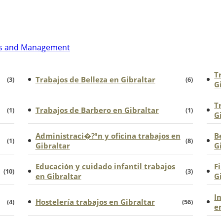
mparar oportunidades, revisar los detalles de cada
tu CV para que empleadores y reclutadores relevantes
T
Trabajos de Belleza en Gibraltar
(3)
(6)
G
T
Trabajos de Barbero en Gibraltar
(1)
(1)
G
Administraci�?³n y oficina trabajos en
B
(1)
(8)
Gibraltar
G
Educación y cuidado infantil trabajos
F
(10)
(3)
en Gibraltar
G
I
Hostelería trabajos en Gibraltar
(4)
(56)
e