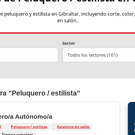
e peluquero y estilista en Gibraltar, incluyendo corte, color
en salón.
Sector
Todos los sectores (161)
 "Peluquero / estilista"
uero/a Autónomo/a
l
Peluquero / estilista
Asistente de salón
Tiempo completo