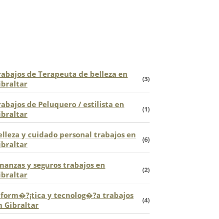
puestos...
rabajos de Terapeuta de belleza en
(3)
ibraltar
rabajos de Peluquero / estilista en
(1)
ibraltar
elleza y cuidado personal trabajos en
(6)
ibraltar
inanzas y seguros trabajos en
(2)
ibraltar
nform�?¡tica y tecnolog�?­a trabajos
(4)
n Gibraltar