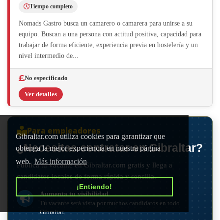
Tiempo completo
Nomads Gastro busca un camarero o camarera para unirse a su
equipo. Buscan a una persona con actitud positiva, capacidad para
trabajar de forma eficiente, experiencia previa en hostelería y un
nivel intermedio de...
No especificado
Ver detalles
Para empleadores
Gibraltar.com utiliza cookies para garantizar que
¿Necesitas contratar en Gibraltar?
obtenga la mejor experiencia en nuestra página
web.
Más información
Publica tu vacante en Gibraltar.com gratis y llega a
candidatos locales de forma rápida y sencilla.
¡Entiendo!
Aumenta tu visibilidad
Tu vacante será vista por muchos candidatos en todo
Gibraltar.