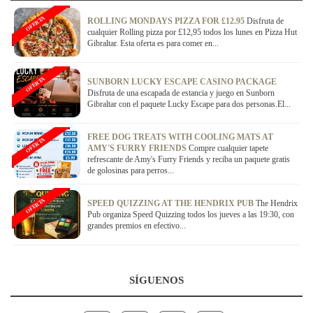
OFERTA
ROLLING MONDAYS PIZZA FOR £12.95
Disfruta de
cualquier Rolling pizza por £12,95 todos los lunes en Pizza Hut
Gibraltar. Esta oferta es para comer en...
OFERTA
SUNBORN LUCKY ESCAPE CASINO PACKAGE
Disfruta de una escapada de estancia y juego en Sunborn
Gibraltar con el paquete Lucky Escape para dos personas.El...
FREE DOG TREATS WITH COOLING MATS AT
OFERTA
AMY'S FURRY FRIENDS
Compre cualquier tapete
refrescante de Amy's Furry Friends y reciba un paquete gratis
de golosinas para perros...
OFERTA
SPEED QUIZZING AT THE HENDRIX PUB
The Hendrix
Pub organiza Speed Quizzing todos los jueves a las 19:30, con
grandes premios en efectivo...
SÍGUENOS