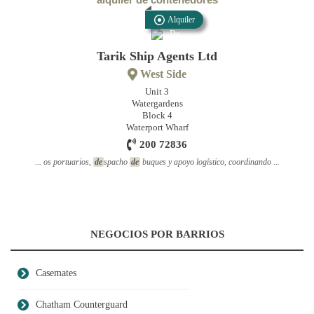
Alquiler
De
Contenedores
Tarik Ship Agents Ltd
West Side
Unit 3
Watergardens
Block 4
Waterport Wharf
200 72836
... os portuarios,
de
spacho
de
buques y apoyo logístico, coordinando ...
NEGOCIOS POR BARRIOS
Casemates
Chatham Counterguard