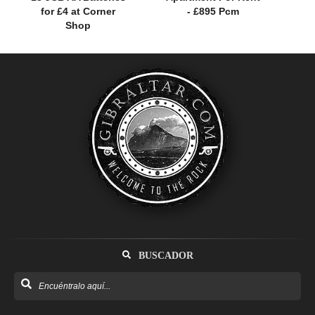
for £4 at Corner
- £895 Pcm
Shop
BUSCADOR