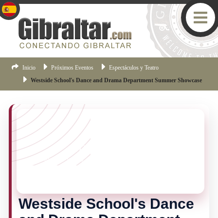
Inicio
Próximos Eventos
Espectáculos y Teatro
Westside School's Dance and Drama Department Summer Showcase
¡TE LO PERDISTE!
Este evento ya no esta vigente, pero hay muchas mas
cosas pasando en Gibraltar.
Haz clic aqui
para ver los
eventos mas recientes de Gibraltar.
Westside School's Dance