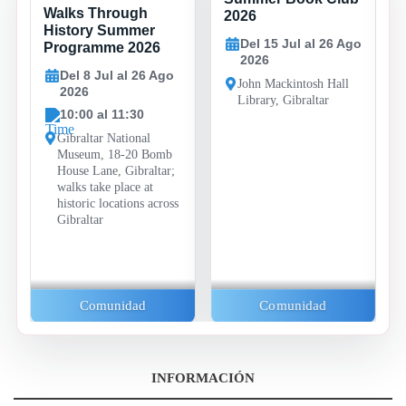
8 JUL -
15 JUL -
Walks Through
26 AGO
26 AGO
2026
History Summer
Del 15 Jul al 26 Ago
Programme 2026
2026
Del 8 Jul al 26 Ago
John Mackintosh Hall
2026
Library, Gibraltar
10:00 al 11:30
Gibraltar National
Museum, 18-20 Bomb
House Lane, Gibraltar;
walks take place at
historic locations across
Gibraltar
Comunidad
Comunidad
INFORMACIÓN