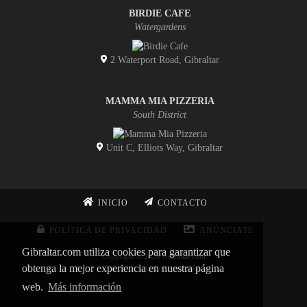
BIRDIE CAFE
Watergardens
2 Waterport Road, Gibraltar
MAMMA MIA PIZZERIA
South District
Unit C, Elliots Way, Gibraltar
INICIO
CONTACTO
POLÍTICA DE PRIVACIDAD
ANÚNCIATE
Gibraltar.com utiliza cookies para garantizar que
Copyright © 2026 Gibraltar.com
obtenga la mejor experiencia en nuestra página
Todos los derechos reservados
web.
Más información