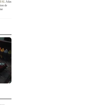
CIAL
Atlas
ion de
tar