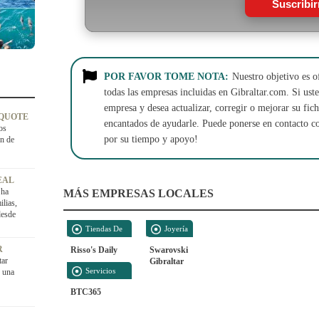
Suscribi
POR FAVOR TOME NOTA:
Nuestro objetivo es o
todas las empresas incluidas en Gibraltar.com. Si usted
empresa y desea actualizar, corregir o mejorar su fi
 QUOTE
encantados de ayudarle. Puede ponerse en contacto c
os
por su tiempo y apoyo!
on de
EAL
 ha
MÁS EMPRESAS LOCALES
lias,
desde
Tiendas De
Joyería
Alimentación
R
Risso's Daily
Swarovski
tar
Gibraltar
Servicios
, una
Empresariales
BTC365