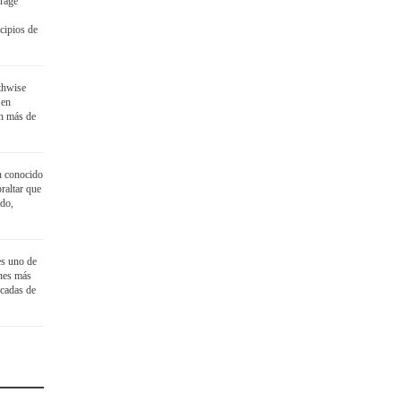
rage
cipios de
thwise
 en
n más de
n conocido
raltar que
ido,
es uno de
ines más
écadas de