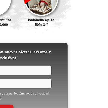
ent For
Isolabella Up To
0,000
50% Off
on nuevas ofertas, eventos y
xclusivas!
m y aceptar los términos de privacidad.
)