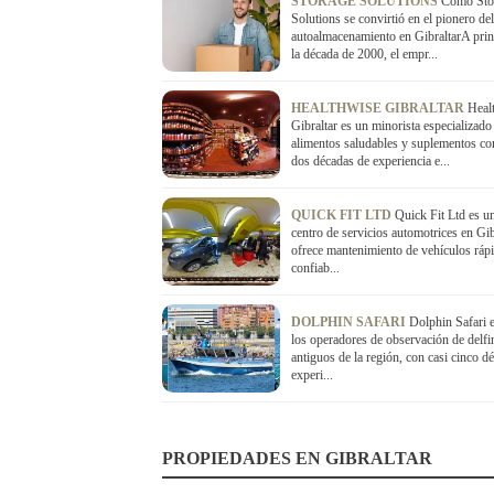
STORAGE SOLUTIONS
Cómo Sto
Solutions se convirtió en el pionero del
autoalmacenamiento en GibraltarA prin
la década de 2000, el empr...
HEALTHWISE GIBRALTAR
Heal
Gibraltar es un minorista especializado
alimentos saludables y suplementos co
dos décadas de experiencia e...
QUICK FIT LTD
Quick Fit Ltd es u
centro de servicios automotrices en Gib
ofrece mantenimiento de vehículos ráp
confiab...
DOLPHIN SAFARI
Dolphin Safari 
los operadores de observación de delf
antiguos de la región, con casi cinco d
experi...
PROPIEDADES EN GIBRALTAR