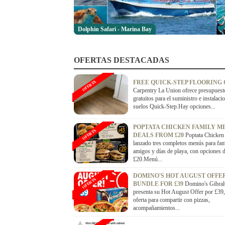
Dolphin Safari - Marina Bay
OFERTAS DESTACADAS
FREE QUICK-STEP FLOORING
OFERTA
Carpentry La Union ofrece presupuest
gratuitos para el suministro e instalaci
suelos Quick-Step.Hay opciones...
POPTATA CHICKEN FAMILY M
OFERTA
DEALS FROM £20
Poptata Chicken
lanzado tres completos menús para fami
amigos y días de playa, con opciones 
£20.Menú...
DOMINO'S HOT AUGUST OFFE
OFERTA
BUNDLE FOR £39
Domino's Gibral
presenta su Hot August Offer por £39
oferta para compartir con pizzas,
acompañamientos...