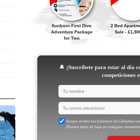
Sunborn First Dive
2 Bed Apartm
Adventure Package
Sale - £1,90
for Two
🔔
¡Suscríbete para estar al día c
competiciones e
Acepto recibir los boletines de Gibraltar.co
(Puedes darte de baja en cualquier momento