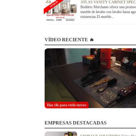
ATLAS VANITY CABINET SPE
OFERTA
Builders Merchants ofrece una promoc
mueble de lavabo con lavabo hasta ago
existencias.El mueble...
VÍDEO RECIENTE 🔥
Haz clic para verlo entero
EMPRESAS DESTACADAS