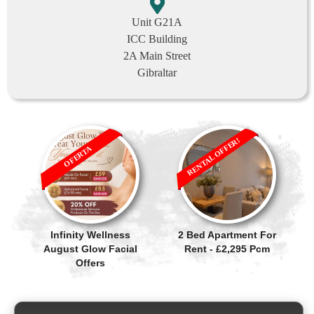
Unit G21A
ICC Building
2A Main Street
Gibraltar
RENTAL OFFER!
OFERTA
Infinity Wellness
2 Bed Apartment For
August Glow Facial
Rent - £2,295 Pcm
Offers