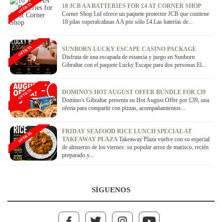
OFERTA
18 JCB AA BATTERIES FOR £4 AT CORNER SHOP
Corner Shop Ltd ofrece un paquete protector JCB que contiene
18 pilas superalcalinas AA por sólo £4.Las baterías de...
OFERTA
SUNBORN LUCKY ESCAPE CASINO PACKAGE
Disfruta de una escapada de estancia y juego en Sunborn
Gibraltar con el paquete Lucky Escape para dos personas.El...
OFERTA
DOMINO'S HOT AUGUST OFFER BUNDLE FOR £39
Domino's Gibraltar presenta su Hot August Offer por £39, una
oferta para compartir con pizzas, acompañamientos...
FRIDAY SEAFOOD RICE LUNCH SPECIAL AT
OFERTA
TAKEAWAY PLAZA
Takeaway Plaza vuelve con su especial
de almuerzo de los viernes: su popular arroz de marisco, recién
preparado y...
SÍGUENOS