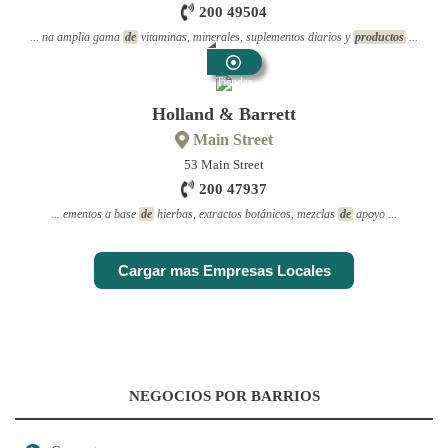
200 49504
... na amplia gama
de
vitaminas, minerales, suplementos diarios y
productos
...
Tiendas
De
Holland & Barrett
Salud
Main Street
53 Main Street
200 47937
... ementos a base
de
hierbas, extractos botánicos, mezclas
de
apoyo ...
Cargar mas Empresas Locales
NEGOCIOS POR BARRIOS