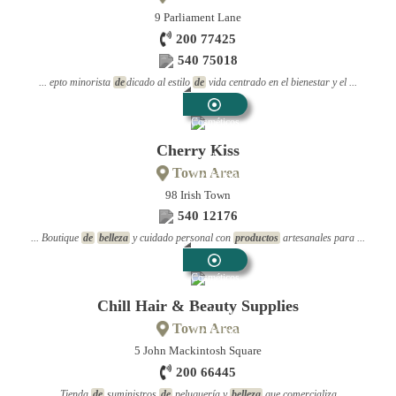
9 Parliament Lane
200 77425
540 75018
... epto minorista
de
dicado al estilo
de
vida centrado en el bienestar y el ...
Cosméticos
Y
Cherry Kiss
Productos
Town Area
De Belleza
98 Irish Town
540 12176
... Boutique
de
belleza
y cuidado personal con
productos
artesanales para ...
Cosméticos
Y
Chill Hair & Beauty Supplies
Productos
Town Area
De Belleza
5 John Mackintosh Square
200 66445
... Tienda
de
suministros
de
peluquería y
belleza
que comercializa ...