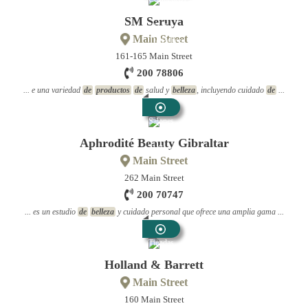
Y
SM Seruya
Productos
Main Street
De Belleza
161-165 Main Street
200 78806
... e una variedad
de
productos
de
salud y
belleza
, incluyendo cuidado
de
...
Salones
De
Aphrodité Beauty Gibraltar
Belleza
Main Street
262 Main Street
200 70747
... es un estudio
de
belleza
y cuidado personal que ofrece una amplia gama ...
Tiendas
De
Holland & Barrett
Salud
Main Street
160 Main Street