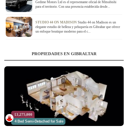
Gedime Motors Ltd es el representante oficial de Mitsubishi
para el territorio. Con una presencia establecida desde...
STUDIO 44 ON MADISON
Studio 44 on Madison es un
elegante estudio de belleza y peluquería en Gibraltar que ofrece
un enfoque boutique moderno para el c...
PROPIEDADES EN GIBRALTAR
£1,275,000
4 Bed Semi-Detached for Sale