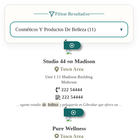
Filtrar Resultados
Cosméticos Y Productos De Belleza (11)
▾
Salones
De
Studio 44 on Madison
Belleza
Town Area
Unit 1.11 Madison Building
Midtown
222 54444
222 54444
... egante estudio
de
belleza
y peluquería en Gibraltar que ofrece un ...
Remedios
Naturales
Pure Wellness
Town Area