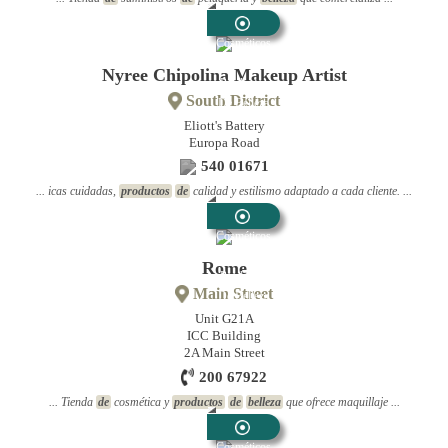
Cosméticos
Y
Nyree Chipolina Makeup Artist
Productos
South District
De Belleza
Eliott's Battery
Europa Road
540 01671
... icas cuidadas,
productos
de
calidad y estilismo adaptado a cada cliente. ...
Cosméticos
Y
Rome
Productos
Main Street
De Belleza
Unit G21A
ICC Building
2A Main Street
200 67922
... Tienda
de
cosmética y
productos
de
belleza
que ofrece maquillaje ...
Cosméticos