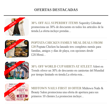
OFERTAS DESTACADAS
OFERTA
30% OFF ALL SUPERDRY ITEMS
Superdry Gibraltar
promociona un 30% de descuento en todos los articulos de la
tienda.La oferta incluye prendas...
POPTATA CHICKEN FAMILY MEAL DEALS FROM
OFERTA
£20
Poptata Chicken ha lanzado tres completos menús para
familias, amigos y días de playa, con opciones desde
£20.Menú...
OFERTA
30% OFF WORLD CUP SHIRTS AT ATLEET
Atleet en
Trends ofrece un 30% de descuento en camisetas del Mundial
por tiempo limitado en tienda.La oferta esta...
OFERTA
MIDTOWN NAILS FIRST 10 OFFER
Midtown Nails &
Beauty Salon promociona una oferta de apertura para sus
primeros 10 clientes.La promocion incluye...