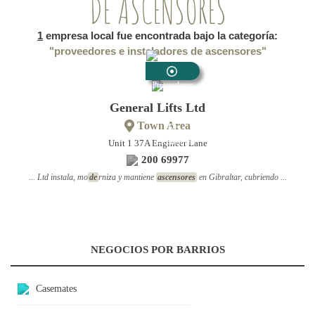
DE ASCENSORES
1
empresa local fue encontrada bajo la categoría:
"proveedores e instaladores de ascensores"
Proveedores
E
General Lifts Ltd
Instaladores
Town Area
De
Ascensores
Unit 1 37A Engineer Lane
200 69977
... Ltd instala, mo
de
rniza y mantiene
ascensores
en Gibraltar, cubriendo ...
NEGOCIOS POR BARRIOS
Casemates