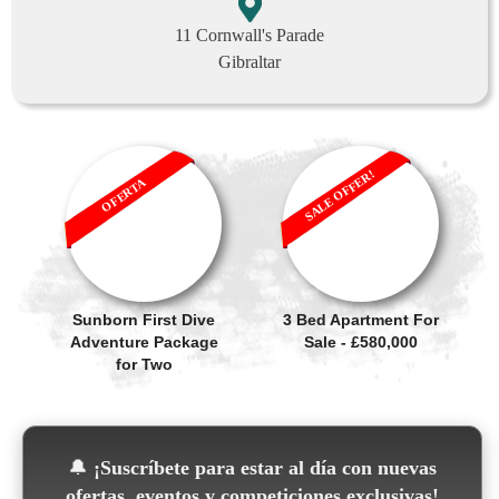
11 Cornwall's Parade
Gibraltar
SALE OFFER!
OFERTA
Sunborn First Dive
3 Bed Apartment For
Adventure Package
Sale - £580,000
for Two
🔔
¡Suscríbete para estar al día con nuevas
ofertas, eventos y competiciones exclusivas!