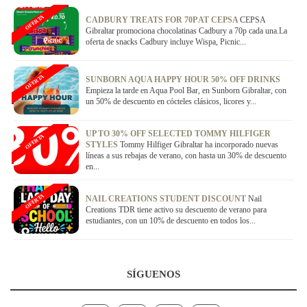
OFERTA
CADBURY TREATS FOR 70P AT CEPSA
CEPSA
Gibraltar promociona chocolatinas Cadbury a 70p cada una.La
oferta de snacks Cadbury incluye Wispa, Picnic...
OFERTA
SUNBORN AQUA HAPPY HOUR 50% OFF DRINKS
Empieza la tarde en Aqua Pool Bar, en Sunborn Gibraltar, con
un 50% de descuento en cócteles clásicos, licores y...
UP TO 30% OFF SELECTED TOMMY HILFIGER
OFERTA
STYLES
Tommy Hilfiger Gibraltar ha incorporado nuevas
líneas a sus rebajas de verano, con hasta un 30% de descuento
en...
OFERTA
NAIL CREATIONS STUDENT DISCOUNT
Nail
Creations TDR tiene activo su descuento de verano para
estudiantes, con un 10% de descuento en todos los...
SÍGUENOS