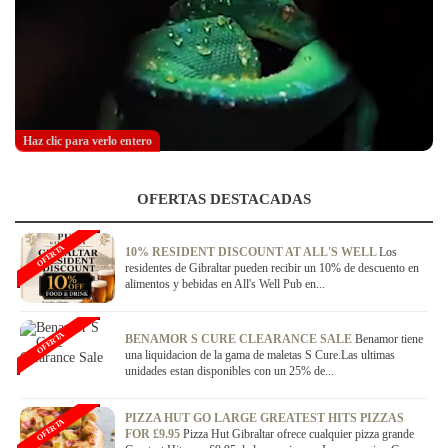
Haz clic para verlo entero
OFERTAS DESTACADAS
OFERTA
10% RESIDENT DISCOUNT AT ALL'S WELL
Los
residentes de Gibraltar pueden recibir un 10% de descuento en
alimentos y bebidas en All's Well Pub en...
OFERTA
BENAMOR S CURE CLEARANCE SALE
Benamor tiene
una liquidacion de la gama de maletas S Cure.Las ultimas
unidades estan disponibles con un 25% de...
PIZZA HUT GO LARGE GREATEST HITS PIZZAS
OFERTA
FOR £9.95
Pizza Hut Gibraltar ofrece cualquier pizza grande