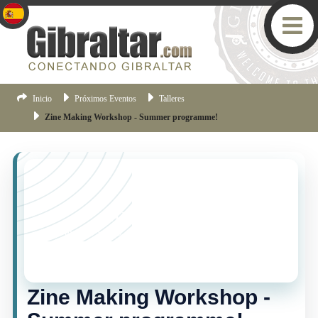
Inicio
Próximos Eventos
Talleres
Zine Making Workshop - Summer programme!
¡TE LO PERDISTE!
Este evento ya no esta vigente, pero hay muchas mas
cosas pasando en Gibraltar.
Haz clic aqui
para ver los
eventos mas recientes de Gibraltar.
Zine Making Workshop -