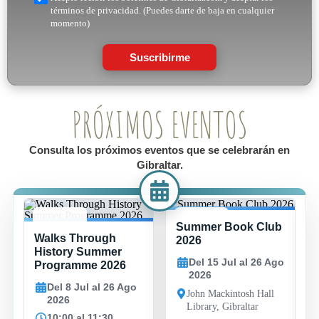
términos de privacidad. (Puedes darte de baja en cualquier
momento)
Suscribirme
PRÓXIMOS EVENTOS
Consulta los próximos eventos que se celebrarán en
Gibraltar.
Summer Book Club
8 JUL -
15 JUL -
Walks Through
26 AGO
26 AGO
2026
History Summer
Del 15 Jul al 26 Ago
Programme 2026
2026
Del 8 Jul al 26 Ago
John Mackintosh Hall
2026
Library, Gibraltar
10:00 al 11:30