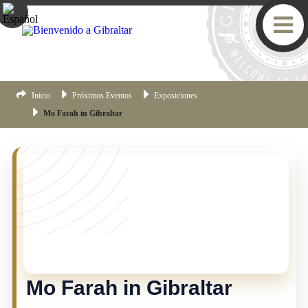
Inicio
Próximos Eventos
Exposiciones
Mo Farah in Gibraltar
¡TE LO PERDISTE!
Este evento ya no esta vigente, pero hay muchas mas
cosas pasando en Gibraltar.
Haz clic aqui
para ver los
eventos mas recientes de Gibraltar.
Mo Farah in Gibraltar