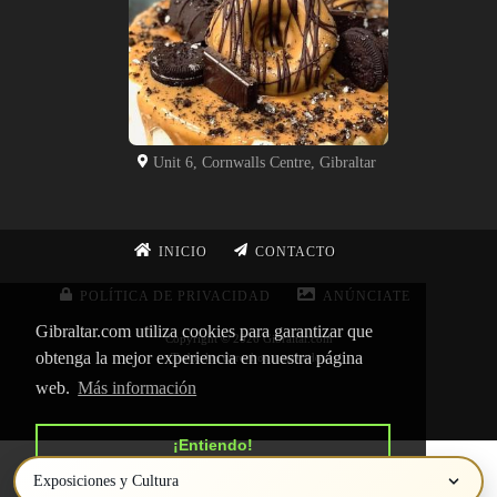
Unit 6, Cornwalls Centre, Gibraltar
INICIO
CONTACTO
POLÍTICA DE PRIVACIDAD
ANÚNCIATE
Gibraltar.com utiliza cookies para garantizar que
Copyright © 2026 Gibraltar.com
obtenga la mejor experiencia en nuestra página
Todos los derechos reservados
web.
Más información
¡Entiendo!
Exposiciones y Cultura