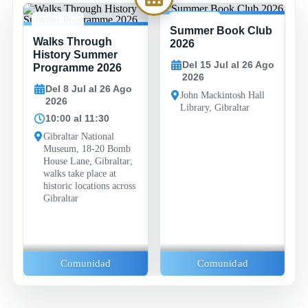
Summer Book Club
JUL -
15 JUL -
29 JUL -
ks Through
Family Fu
6 AGO
26 AGO
26 AGO
2026
tory Summer
Evenings 
Del 15 Jul al 26 Ago
ogramme 2026
Bayside S
2026
Complex
el 8 Jul al 26 Ago
John Mackintosh Hall
026
Del 29 J
Library, Gibraltar
2026
0:00 al 11:30
19:30 al
braltar National
useum, 18-20 Bomb
Bayside Sp
use Lane, Gibraltar;
Complex, 
lks take place at
Road, Gibr
storic locations across
braltar
Famili
Comunidad
Comunidad