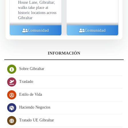
House Lane, Gibraltar;
walks take place at
historic locations across
Gibraltar
Comunidad
Comunidad
INFORMACIÓN
Sobre Gibraltar
Traslado
Estilo de Vida
Haciendo Negocios
Tratado UE Gibraltar