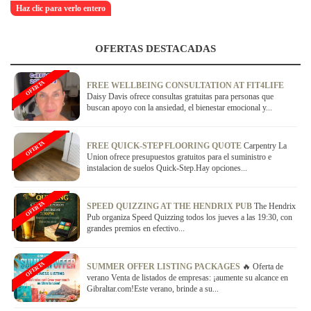
Haz clic para verlo entero
OFERTAS DESTACADAS
OFERTA
FREE WELLBEING CONSULTATION AT FIT4LIFE
Daisy Davis ofrece consultas gratuitas para personas que
buscan apoyo con la ansiedad, el bienestar emocional y...
OFERTA
FREE QUICK-STEP FLOORING QUOTE
Carpentry La
Union ofrece presupuestos gratuitos para el suministro e
instalacion de suelos Quick-Step.Hay opciones...
OFERTA
SPEED QUIZZING AT THE HENDRIX PUB
The Hendrix
Pub organiza Speed Quizzing todos los jueves a las 19:30, con
grandes premios en efectivo...
OFERTA
SUMMER OFFER LISTING PACKAGES
🔥 Oferta de
verano Venta de listados de empresas: ¡aumente su alcance en
Gibraltar.com!Este verano, brinde a su...