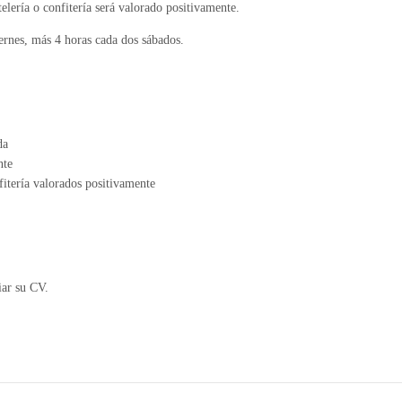
elería o confitería será valorado positivamente.
iernes, más 4 horas cada dos sábados.
da
nte
fitería valorados positivamente
iar su CV.