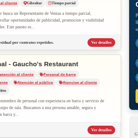
al cliente
Gibraltar
Tiempo parcial
r busca un Representante de Ventas a tiempo parcial,
P
rollar oportunidades de publicidad, promocion y visibilidad
l
es. Este puesto es...
s
sidual por contratos repetidos.
Ver detalles
al - Gaucho's Restaurant
atención al cliente
Personal de barra
iente
Atención al público
Atencion al cliente
leto
miembro de personal con experiencia en barra y servicio de
quipo de sala. Buscamos a una persona amable, segura y
n barra y...
Ver detalles
G