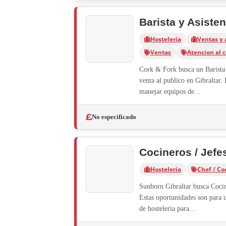
Barista y Asiste
Hostelería
Ventas y 
Ventas
Atencion al c
Cork & Fork busca un Barista 
venta al publico en Gibraltar. 
manejar equipos de...
No especificado
Cocineros / Jefe
Hostelería
Chef / Co
Sunborn Gibraltar busca Cocine
Estas oportunidades son para u
de hosteleria para...