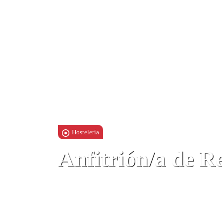
Hostelería
Anfitrión/a de R
No especificado