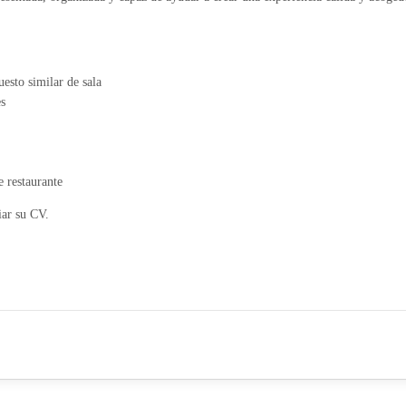
esto similar de sala
es
e restaurante
iar su CV.