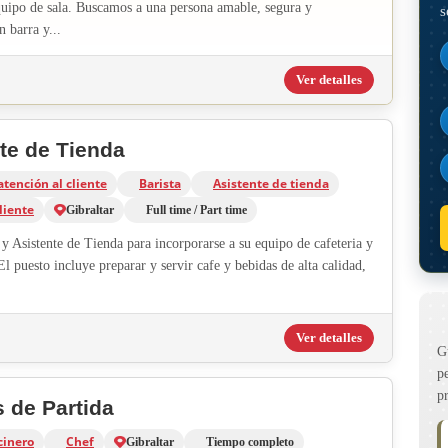
quipo de sala. Buscamos a una persona amable, segura y
s
n barra y...
Ver detalles
nte de Tienda
atención al cliente
Barista
Asistente de tienda
liente
Gibraltar
Full time / Part time
y Asistente de Tienda para incorporarse a su equipo de cafeteria y
El puesto incluye preparar y servir cafe y bebidas de alta calidad,
Ver detalles
G
p
p
s de Partida
cinero
Chef
Gibraltar
Tiempo completo