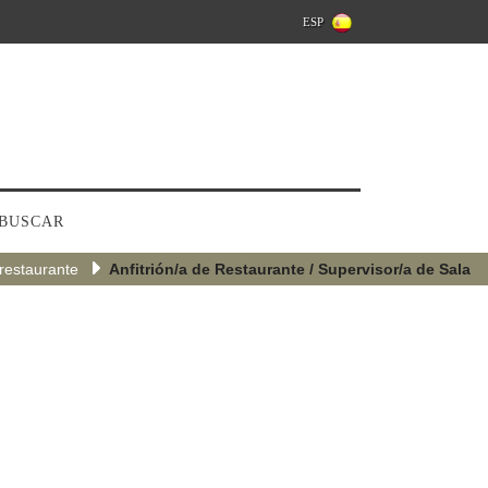
ESP
BUSCAR
restaurante
Anfitrión/a de Restaurante / Supervisor/a de Sala