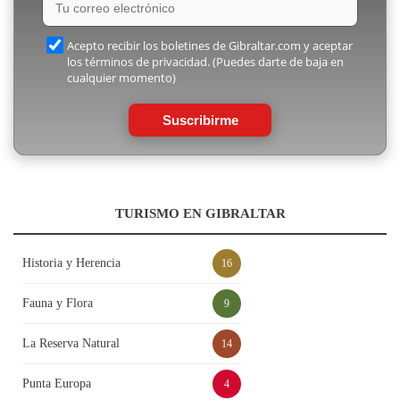
Acepto recibir los boletines de Gibraltar.com y aceptar
los términos de privacidad. (Puedes darte de baja en
cualquier momento)
Suscribirme
TURISMO EN GIBRALTAR
Historia y Herencia
16
Fauna y Flora
9
La Reserva Natural
14
Punta Europa
4