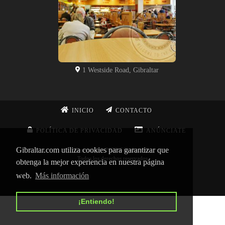
1 Westside Road, Gibraltar
INICIO
CONTACTO
POLÍTICA DE PRIVACIDAD
ANÚNCIATE
Gibraltar.com utiliza cookies para garantizar que
Copyright © 2026 Gibraltar.com
Todos los derechos reservados
obtenga la mejor experiencia en nuestra página
web.
Más información
¡Entiendo!