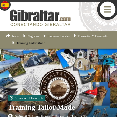
Inicio
Negocios
Empresas Locales
Formación Y Desarrollo
Training Tailor Made
Formación Y Desarrollo
Training Tailor Made
Suites 6-7, Leon House, 1 Secretary's Lane, Gibraltar