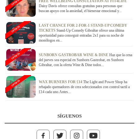
OFERTA
FREE WELLBEING CONSULTATION AT FIT4LIFE
Daisy Davis ofrece consultas gratuitas para personas que
buscan apoyo con la ansiedad, el bienestar emocional y...
LAST CHANCE FOR 2-FOR-1 STAND-UP COMEDY
OFERTA
TICKETS
Stand-Up Comedy Gibraltar ofrece una última
oportunidad para conseguir entradas 2x1 para su noche de
monólogos en...
OFERTA
SUNBORN GASTROBAR WINE & DINE
Haz que la cena
del jueves sea especial en Sunborn Gastrobar, en Sunborn
Gibraltar, con la oferta Wine & Dine todos...
OFERTA
WAX BURNERS FOR £14
The Light and Power Shop ha
rebajado quemadores de cera seleccionados con control tactil a
£14 cada uno.Antes...
SÍGUENOS