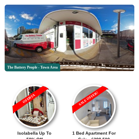
The Battery People - Town Area
SALE OFFER!
OFERTA
Isolabella Up To
1 Bed Apartment For