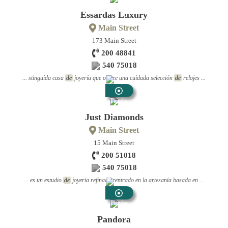
De
Essardas Luxury
Joyería
Main Street
173 Main Street
200 48841
540 75018
... stinguida casa
de
joyería que ofrece una cuidada selección
de
relojes ...
Tiendas
De
Just Diamonds
Joyería
Main Street
15 Main Street
200 51018
540 75018
... es un estudio
de
joyería refinada centrado en la artesanía basada en ...
Tiendas
De
Pandora
Joyería