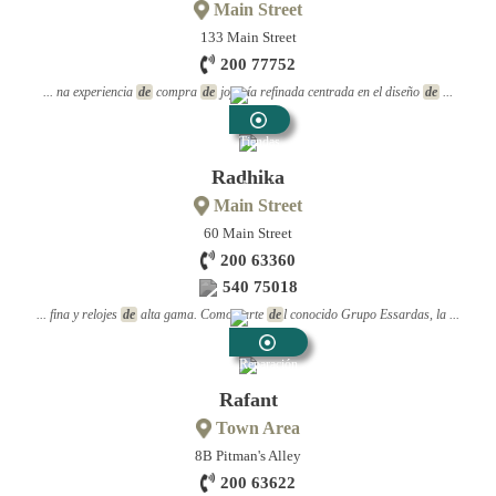
Main Street
133 Main Street
200 77752
... na experiencia
de
compra
de
joyería refinada centrada en el diseño
de
...
Tiendas
De
Radhika
Joyería
Main Street
60 Main Street
200 63360
540 75018
... fina y relojes
de
alta gama. Como parte
de
l conocido Grupo Essardas, la ...
Reparación
De Joyas
Rafant
Town Area
8B Pitman's Alley
200 63622