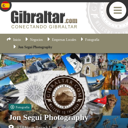
Inicio
Negocios
Empresas Locales
Fotografía
Jon Segui Photography
Fotografía
Jon Segui Photography
9/14 Horse Barrack Lane, Gibraltar