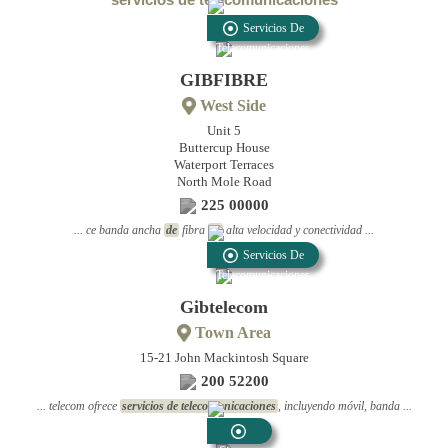
Servicios De
Telecomunicaciones
GIBFIBRE
West Side
Unit 5
Buttercup House
Waterport Terraces
North Mole Road
225 00000
... ce banda ancha
de
fibra
de
alta velocidad y conectividad ...
Servicios De
Telecomunicaciones
Gibtelecom
Town Area
15-21 John Mackintosh Square
200 52200
... telecom ofrece
servicios de telecomunicaciones
, incluyendo móvil, banda ...