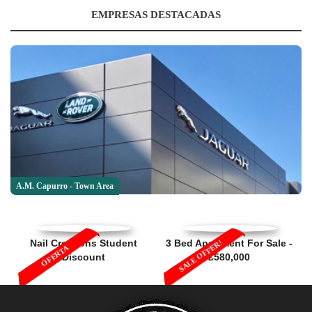
EMPRESAS DESTACADAS
A.M. Capurro - Town Area
Nail Creations Student
3 Bed Apartment For Sale -
SALE OFFER!
OFERTA
Discount
£580,000