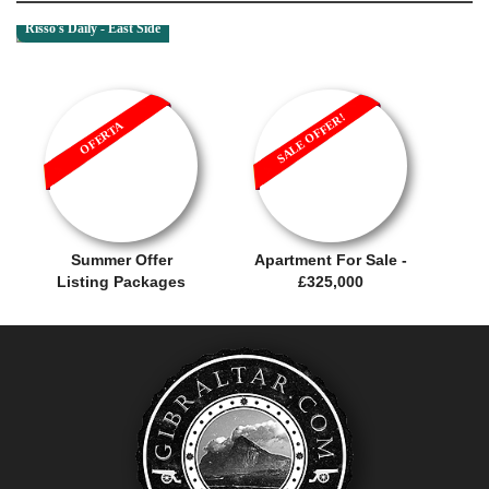
Risso's Daily - East Side
SALE OFFER!
OFERTA
Summer Offer
Apartment For Sale -
Listing Packages
£325,000