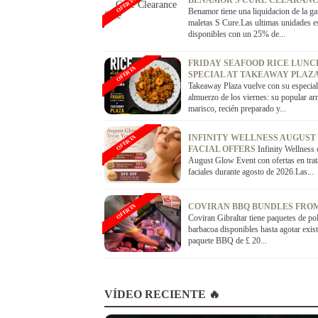
BENAMOR S CURE CLEARANC
OFERTA
Benamor tiene una liquidacion de la g
maletas S Cure.Las ultimas unidades e
disponibles con un 25% de...
FRIDAY SEAFOOD RICE LUNC
OFERTA
SPECIAL AT TAKEAWAY PLAZ
Takeaway Plaza vuelve con su especial
almuerzo de los viernes: su popular ar
marisco, recién preparado y...
INFINITY WELLNESS AUGUST
OFERTA
FACIAL OFFERS
Infinity Wellness 
August Glow Event con ofertas en tra
faciales durante agosto de 2026.Las...
COVIRAN BBQ BUNDLES FROM
OFERTA
Coviran Gibraltar tiene paquetes de po
barbacoa disponibles hasta agotar exist
paquete BBQ de £ 20...
VÍDEO RECIENTE 🔥