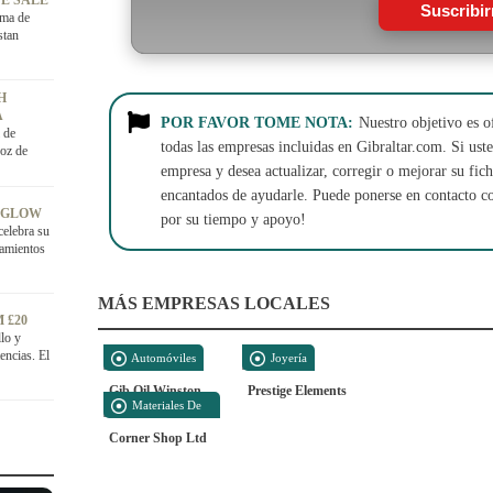
E SALE
Suscribi
ama de
stan
H
A
POR FAVOR TOME NOTA:
Nuestro objetivo es o
 de
todas las empresas incluidas en Gibraltar.com. Si usted
roz de
empresa y desea actualizar, corregir o mejorar su fi
encantados de ayudarle. Puede ponerse en contacto c
 GLOW
por su tiempo y apoyo!
celebra su
tamientos
MÁS EMPRESAS LOCALES
 £20
llo y
encias. El
Automóviles
Joyería
Gib Oil Winston
Prestige Elements
Materiales De
Construcción
Corner Shop Ltd