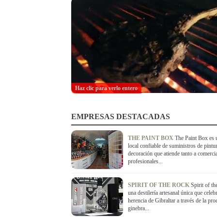
Haz clic para verlo entero
EMPRESAS DESTACADAS
THE PAINT BOX
The Paint Box es 
local confiable de suministros de pintu
decoración que atiende tanto a comerci
profesionales...
SPIRIT OF THE ROCK
Spirit of t
una destilería artesanal única que celebr
herencia de Gibraltar a través de la pr
ginebra...