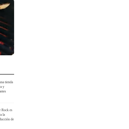
una tienda
ra y
antes
he Rock es
a la
oducción de