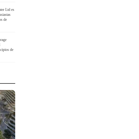
ter Ltd es
siastas
os de
rage
l
cipios de