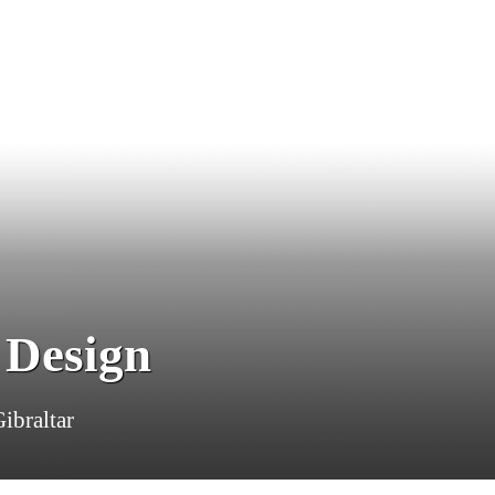
 Design
ibraltar