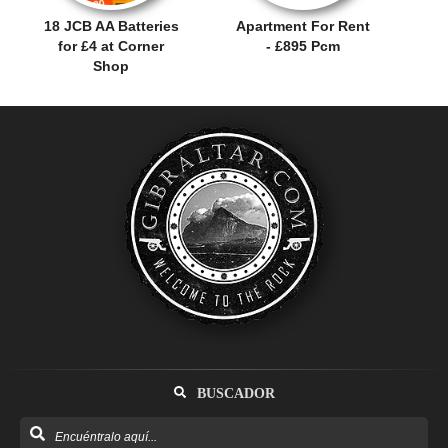
18 JCB AA Batteries
Apartment For Rent
for £4 at Corner
- £895 Pcm
Shop
BUSCADOR