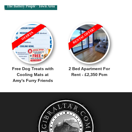
The Battery People - Town Area
RENTAL OFFER!
OFERTA
Free Dog Treats with
2 Bed Apartment For
Cooling Mats at
Rent - £2,350 Pcm
Amy's Furry Friends