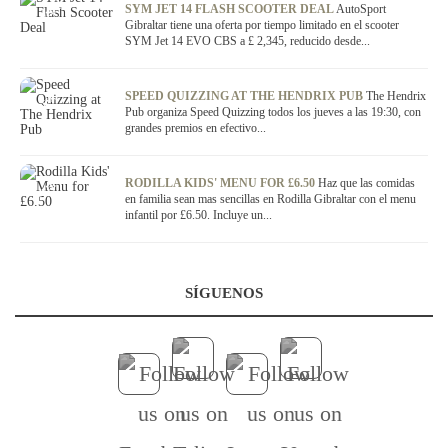
OFERTA
SYM JET 14 FLASH SCOOTER DEAL
AutoSport
Gibraltar tiene una oferta por tiempo limitado en el scooter
SYM Jet 14 EVO CBS a £ 2,345, reducido desde...
OFERTA
SPEED QUIZZING AT THE HENDRIX PUB
The Hendrix
Pub organiza Speed Quizzing todos los jueves a las 19:30, con
grandes premios en efectivo...
OFERTA
RODILLA KIDS' MENU FOR £6.50
Haz que las comidas
en familia sean mas sencillas en Rodilla Gibraltar con el menu
infantil por £6.50. Incluye un...
SÍGUENOS