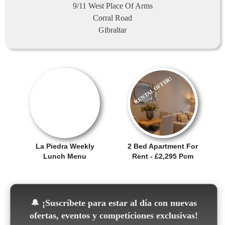
9/11 West Place Of Arms
Corral Road
Gibraltar
RENTAL OFFER!
OFERTA
La Piedra Weekly
2 Bed Apartment For
Lunch Menu
Rent - £2,295 Pcm
🔔
¡Suscríbete para estar al día con nuevas
ofertas, eventos y competiciones exclusivas!