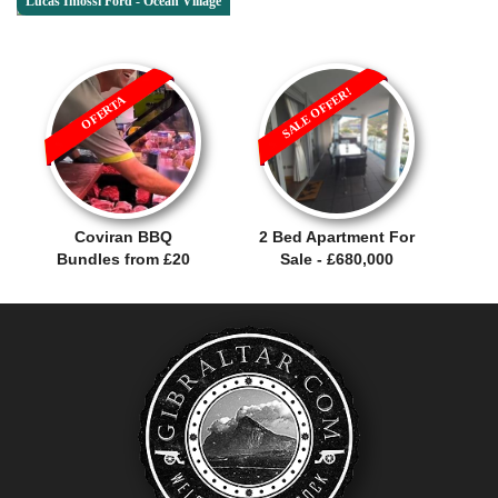
Lucas Imossi Ford - Ocean Village
SALE OFFER!
OFERTA
Coviran BBQ
2 Bed Apartment For
Bundles from £20
Sale - £680,000