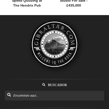
Speed Quizzing at
Studio For Sale -
The Hendrix Pub
£435,000
BUSCADOR