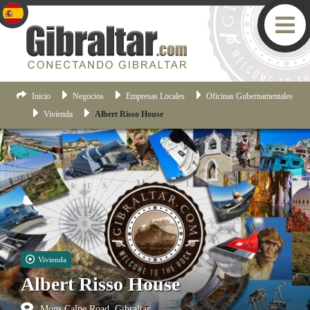
Inicio
Negocios
Empresas Locales
Oficinas Gubernamentales
Vivienda
Albert Risso House
Vivienda
Albert Risso House
Mons Calpe Road, Gibraltar