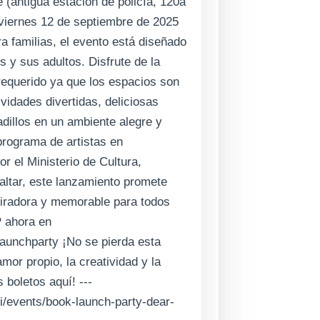
 (antigua estación de policía, 120a
l viernes 12 de septiembre de 2025
ra familias, el evento está diseñado
s y sus adultos. Disfrute de la
requerido ya que los espacios son
ividades divertidas, deliciosas
dillos en un ambiente alegre y
programa de artistas en
r el Ministerio de Cultura,
ltar, este lanzamiento promete
piradora y memorable para todos
 ahora en
launchparty ¡No se pierda esta
mor propio, la creatividad y la
boletos aquí! ---
i/events/book-launch-party-dear-