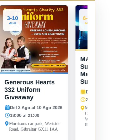
8
6-27
AGO
AGO
Rock Grooves:
MAG Youth
Summer
Summer Vibes at
Showdown
Manchester United
8 Ago 2026
Supporters Club
15:00
Del 6 Ago al 27 Ago 2026
Victoria Stadium, Gibr
20:00 al 20:00
26
Manchester United Supporters
Club Gibraltar, Unit 31-33
Wellington Front, Line Wall
e
Road, Gibraltar GX11 1AA