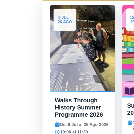
8 JUL -
15 JUL -
26 AGO
26 AGO
Walks Through
Summer Book Club
History Summer
2026
Programme 2026
Del 15 Jul al 26 Ago
Del 8 Jul al 26 Ago 2026
2026
10:00 al 11:30