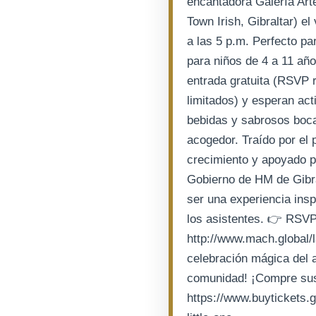
encantadora Galería Arté
Town Irish, Gibraltar) e
a las 5 p.m. Perfecto pa
para niños de 4 a 11 año
entrada gratuita (RSVP 
limitados) y esperan act
bebidas y sabrosos boca
acogedor. Traído por el 
crecimiento y apoyado po
Gobierno de HM de Gibra
ser una experiencia ins
los asistentes. 👉 RSVP
http://www.mach.global/
celebración mágica del a
comunidad! ¡Compre sus 
https://www.buytickets.g