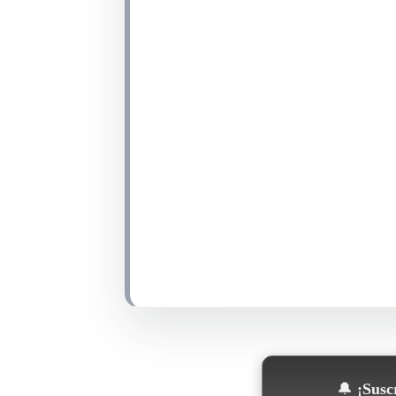
🔔
¡Suscr