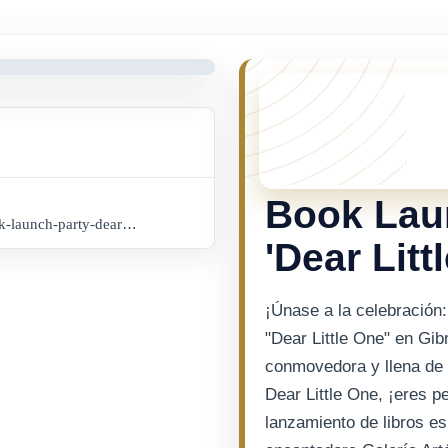
¡TE LO PERDI
Este evento ya no
cosas pasando en 
eventos mas recien
Book Lau
www.buytickets.gi/events/book-launch-party-dear-little-one-1108?_gl=1%2A6sczp9%2A_up%2AMQ..%2A_ga%2AMzc2OTk0MzE2LjE3NTU3OTYwNzQ.%2A_ga_8LCG62RB03%2AczE3NTU3OTYwNzMkbzEkZzAkdDE3NTU3OTYwNzMkajYwJGwwJGgw
'Dear Litt
¡Únase a la celebración: 
"Dear Little One" en Gib
conmovedora y llena de 
Dear Little One, ¡eres p
lanzamiento de libros es