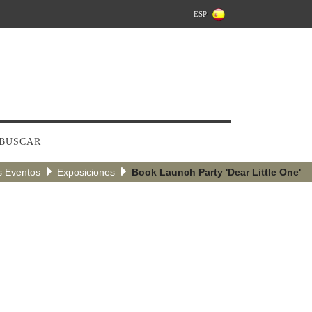
ESP
BUSCAR
s Eventos
Exposiciones
Book Launch Party 'Dear Little One'