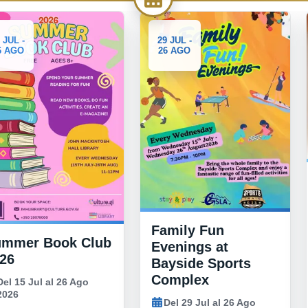
3-10
29 JUL -
26 AGO
AGO
Generous Hearts
332 Uniform
Giveaway
Family Fun
Del 3 Ago al 10 Ago 20
Evenings at
18:00 al 21:00
Bayside Sports
Morrisons car park, Westsid
Complex
Road, Gibraltar GX11 1AA
Del 29 Jul al 26 Ago