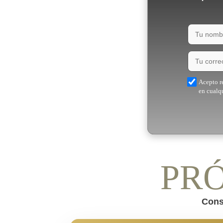
Acepto re
en cualq
PR
Cons