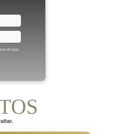
arte de baja
TOS
ltar.