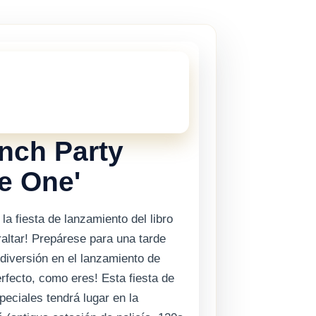
STE!
 esta vigente, pero hay muchas mas
Gibraltar.
Haz clic aqui
para ver los
tes de Gibraltar.
nch Party
le One'
la fiesta de lanzamiento del libro
raltar! Prepárese para una tarde
diversión en el lanzamiento de
erfecto, como eres! Esta fiesta de
peciales tendrá lugar en la