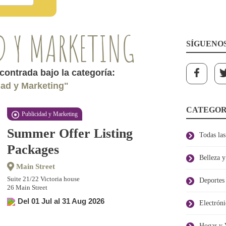
D Y MARKETING
SÍGUENO
ncontrada bajo la categoría:
dad y Marketing"
CATEGOR
Publicidad y Marketing
Summer Offer Listing
Todas las
Packages
Belleza 
Main Street
Suite 21/22 Victoria house
Deportes
26 Main Street
Del 01 Jul al 31 Aug 2026
Electróni
Hogar y 