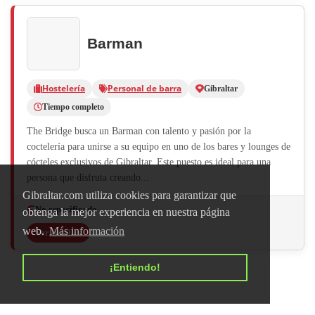
Barman
Hostelería
Personal de barra
Gibraltar
Tiempo completo
The Bridge busca un Barman con talento y pasión por la
coctelería para unirse a su equipo en uno de los bares y lounges de
cócteles exclusivos de Gibraltar. Este puesto es ideal para una
persona que disfruta creando...
Gibraltar.com utiliza cookies para garantizar que
No especificado
obtenga la mejor experiencia en nuestra página
web.
Más información
Ver detalles
¡Entiendo!
Se Busca Camarero /
Camarera