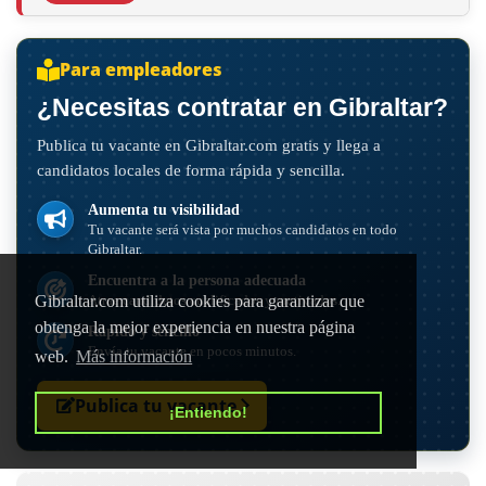
Para empleadores
¿Necesitas contratar en Gibraltar?
Publica tu vacante en Gibraltar.com gratis y llega a
candidatos locales de forma rápida y sencilla.
Aumenta tu visibilidad
Tu vacante será vista por muchos candidatos en todo
Gibraltar.
Encuentra a la persona adecuada
Atrae candidatos cualificados y motivados.
Gibraltar.com utiliza cookies para garantizar que
obtenga la mejor experiencia en nuestra página
Rápido y sencillo
Envía tu vacante en pocos minutos.
web.
Más información
Publica tu vacante
¡Entiendo!