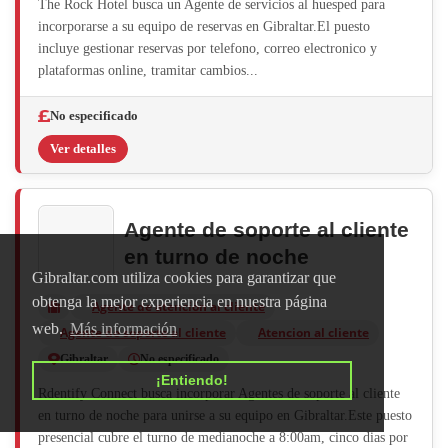
The Rock Hotel busca un Agente de servicios al huesped para
incorporarse a su equipo de reservas en Gibraltar.El puesto
incluye gestionar reservas por telefono, correo electronico y
plataformas online, tramitar cambios...
No especificado
Ver detalles
Agente de soporte al cliente
en turno de noche
Gibraltar.com utiliza cookies para garantizar que
obtenga la mejor experiencia en nuestra página
Agente de atención al cliente
web.
Más información
Agente de soporte al cliente
Atencion al cliente
Gibraltar
No especificado
¡Entiendo!
Rdentify Connect busca incorporar Agentes de soporte al cliente
en turno de noche para unirse a su equipo en Gibraltar.Este puesto
presencial cubre el turno de medianoche a 8:00am, cinco dias por