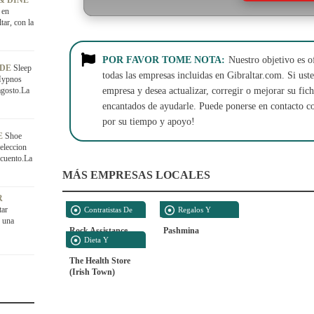
& DINE
 en
ar, con la
POR FAVOR TOME NOTA:
Nuestro objetivo es o
ADE
Sleep
todas las empresas incluidas en Gibraltar.com. Si usted
Hypnos
agosto.La
empresa y desea actualizar, corregir o mejorar su fi
encantados de ayudarle. Puede ponerse en contacto c
por su tiempo y apoyo!
E
Shoe
eleccion
scuento.La
MÁS EMPRESAS LOCALES
R
tar
Contratistas De
Regalos Y
, una
Construcción
Recuerdos
Rock Assistance
Pashmina
Dieta Y
Nutrición
The Health Store
(Irish Town)