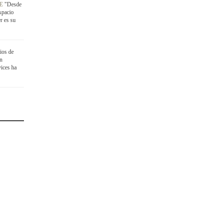
RE
"Desde
spacio
r es su
ios de
en
ices ha