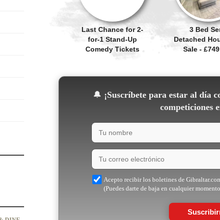
Last Chance for 2-
3 Bed Se
for-1 Stand-Up
Detached Hou
Comedy Tickets
Sale - £749
🔔
¡Suscríbete para estar al día c
competiciones e
Acepto recibir los boletines de Gibraltar.co
(Puedes darte de baja en cualquier momento
Suscribi