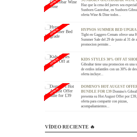
SUNBORN GASTROBAR WINE 
OFERTA
Haz que la cena del jueves sea especial
Sunborn Gastrobar, en Sunborn Gibralt
oferta Wine & Dine todos...
HYPNOS SUMMER BED UPGR
OFERTA
Tight en Gaggero Cemats ofrece una 
Summer Sale del 29 de junio al 31 de 
promocion permite...
KIDS STYLES 30% OFF AT SHO
OFERTA
Gibraltar tiene una promocion en una s
de estilos infantiles con un 30% de de
oferta incluye...
DOMINO'S HOT AUGUST OFFE
OFERTA
BUNDLE FOR £39
Domino's Gibral
presenta su Hot August Offer por £39
oferta para compartir con pizzas,
acompañamientos...
VÍDEO RECIENTE 🔥