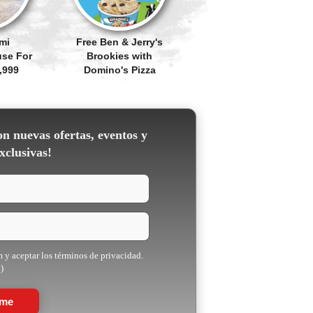
mi
Free Ben & Jerry's
se For
Brookies with
,999
Domino's Pizza
on nuevas ofertas, eventos y
xclusivas!
m y aceptar los términos de privacidad.
)
rme