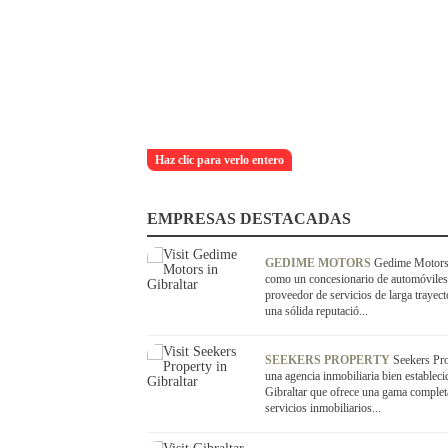
Haz clic para verlo entero
EMPRESAS DESTACADAS
GEDIME MOTORS
Gedime Motors
como un concesionario de automóviles
proveedor de servicios de larga trayect
una sólida reputació...
SEEKERS PROPERTY
Seekers Pro
una agencia inmobiliaria bien estableci
Gibraltar que ofrece una gama complet
servicios inmobiliarios...