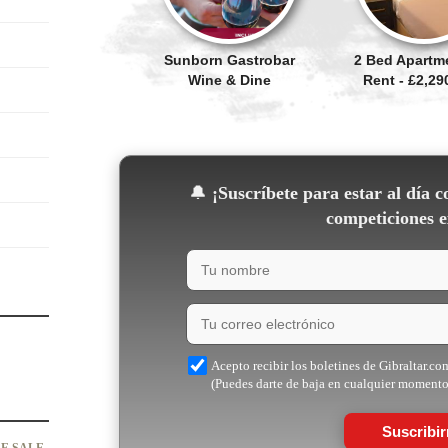
Sunborn Gastrobar
2 Bed Apartm
Wine & Dine
Rent - £2,2
🔔
¡Suscríbete para estar al día c
competiciones e
Acepto recibir los boletines de Gibraltar.co
(Puedes darte de baja en cualquier momento
Suscribi