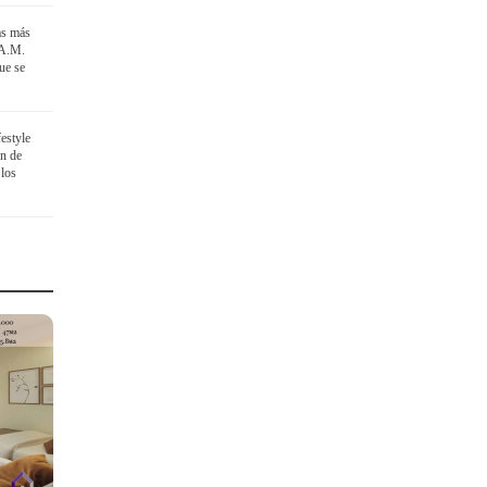
as más
 A.M.
ue se
festyle
ón de
 los