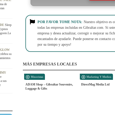
E SALE
ama de
stan
POR FAVOR TOME NOTA:
Nuestro objetivo es o
ADE
Sleep
todas las empresas incluidas en Gibraltar.com. Si usted
Hypnos
agosto.La
empresa y desea actualizar, corregir o mejorar su fi
encantados de ayudarle. Puede ponerse en contacto c
por su tiempo y apoyo!
 GLOW
celebra su
tamientos
MÁS EMPRESAS LOCALES
OMMY
er
Minoristas
Marketing Y Medios
 a sus
ADAM Shop – Gibraltar Souvenirs,
DirectMag Media Ltd
e
Luggage & Gifts