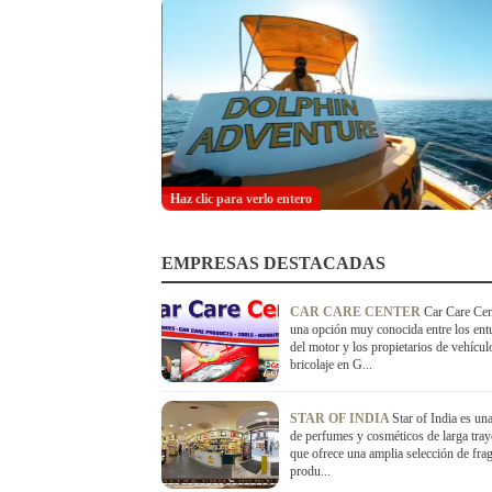
Haz clic para verlo entero
EMPRESAS DESTACADAS
CAR CARE CENTER
Car Care Cen
una opción muy conocida entre los entu
del motor y los propietarios de vehícul
bricolaje en G...
STAR OF INDIA
Star of India es un
de perfumes y cosméticos de larga tray
que ofrece una amplia selección de frag
produ...