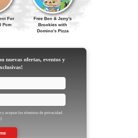
ent For
Free Ben & Jerry's
90 Pcm
Brookies with
Domino's Pizza
on nuevas ofertas, eventos y
xclusivas!
m y aceptar los términos de privacidad.
)
rme