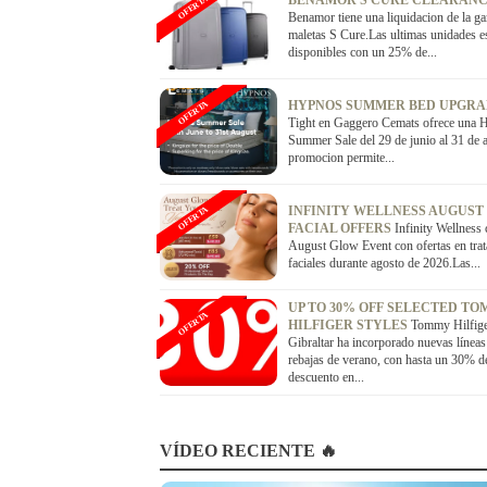
BENAMOR S CURE CLEARANC
OFERTA
Benamor tiene una liquidacion de la g
maletas S Cure.Las ultimas unidades e
disponibles con un 25% de...
HYPNOS SUMMER BED UPGR
OFERTA
Tight en Gaggero Cemats ofrece una 
Summer Sale del 29 de junio al 31 de 
promocion permite...
INFINITY WELLNESS AUGUST
OFERTA
FACIAL OFFERS
Infinity Wellness 
August Glow Event con ofertas en tra
faciales durante agosto de 2026.Las...
UP TO 30% OFF SELECTED T
OFERTA
HILFIGER STYLES
Tommy Hilfig
Gibraltar ha incorporado nuevas líneas
rebajas de verano, con hasta un 30% d
descuento en...
VÍDEO RECIENTE 🔥