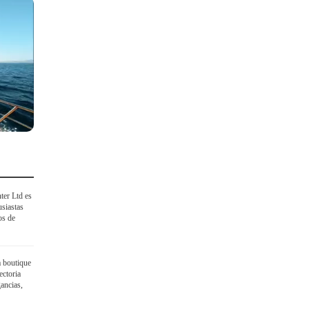
ter Ltd es
siastas
os de
a boutique
ectoria
ancias,