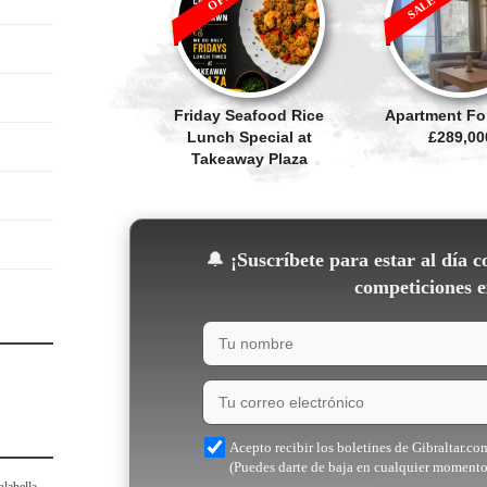
Friday Seafood Rice
Apartment For
Lunch Special at
£289,00
Takeaway Plaza
🔔
¡Suscríbete para estar al día c
competiciones e
Acepto recibir los boletines de Gibraltar.co
(Puedes darte de baja en cualquier momento