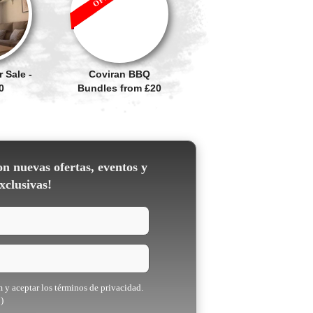
 Sale -
Coviran BBQ
0
Bundles from £20
on nuevas ofertas, eventos y
xclusivas!
m y aceptar los términos de privacidad.
)