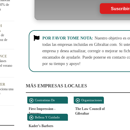
olabella
 30% de
Suscribi
n
H
A
 de
POR FAVOR TOME NOTA:
Nuestro objetivo es o
roz de
todas las empresas incluidas en Gibraltar.com. Si usted
empresa y desea actualizar, corregir o mejorar su fi
ANCE
encantados de ayudarle. Puede ponerse en contacto c
lases
por su tiempo y apoyo!
 el verano
FER
MÁS EMPRESAS LOCALES
ciona una
0
Contratistas De
Organizaciones
Construcción
First Impression -
The Law Council of
Impress
Gibraltar
Belleza Y Cuidado
Personal
Kader’s Barbers