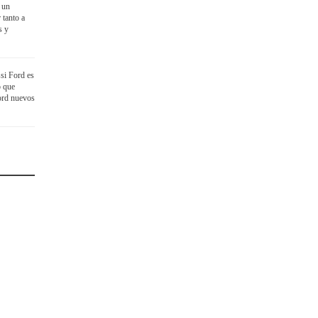
 un
 tanto a
s y
si Ford es
o que
ord nuevos