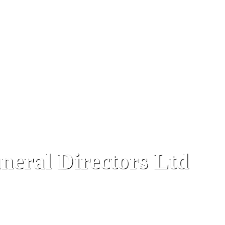
neral Directors Ltd
re, Gibraltar