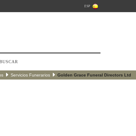
ESP
BUSCAR
os
Servicios Funerarios
Golden Grace Funeral Directors Ltd