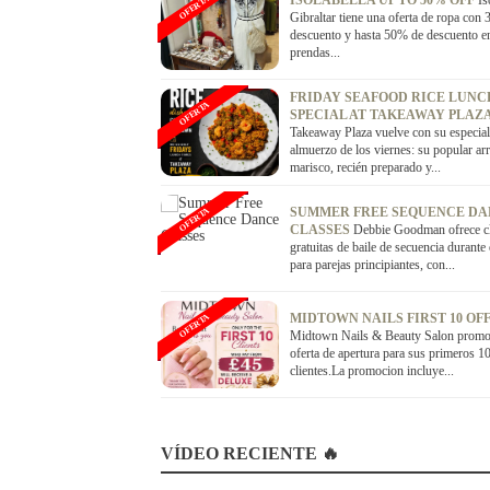
ISOLABELLA UP TO 50% OFF
Is
OFERTA
Gibraltar tiene una oferta de ropa con
descuento y hasta 50% de descuento e
prendas...
FRIDAY SEAFOOD RICE LUNC
OFERTA
SPECIAL AT TAKEAWAY PLAZ
Takeaway Plaza vuelve con su especial
almuerzo de los viernes: su popular ar
marisco, recién preparado y...
SUMMER FREE SEQUENCE D
OFERTA
CLASSES
Debbie Goodman ofrece c
gratuitas de baile de secuencia durante
para parejas principiantes, con...
MIDTOWN NAILS FIRST 10 OF
OFERTA
Midtown Nails & Beauty Salon promo
oferta de apertura para sus primeros 1
clientes.La promocion incluye...
VÍDEO RECIENTE 🔥