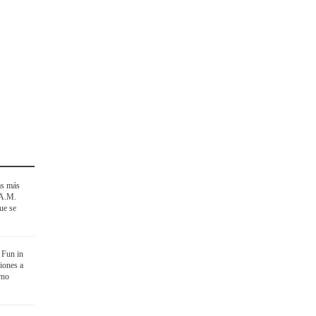
as más
 A.M.
ue se
 Fun in
iones a
rno