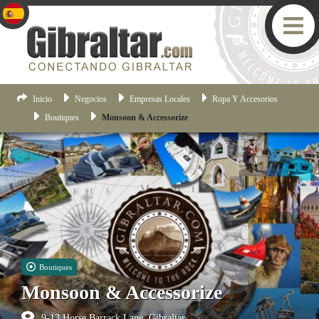
Inicio
Negocios
Empresas Locales
Ropa Y Accesorios
Boutiques
Monsoon & Accessorize
Boutiques
Monsoon & Accessorize
9-13 Horse Barrack Lane, Gibraltar