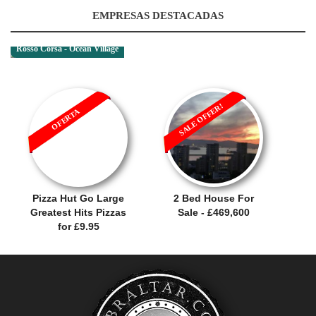
EMPRESAS DESTACADAS
Rosso Corsa - Ocean Village
SALE OFFER!
OFERTA
Pizza Hut Go Large
2 Bed House For
Greatest Hits Pizzas
Sale - £469,600
for £9.95