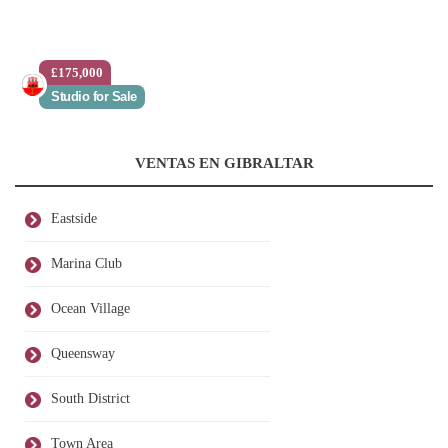
£175,000
Studio for Sale
VENTAS EN GIBRALTAR
Eastside
Marina Club
Ocean Village
Queensway
South District
Town Area