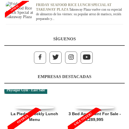
FRIDAY SEAFOOD RICE LUNCH SPECIAL AT
OFERTA
TAKEAWAY PLAZA
Takeaway Plaza vuelve con su especial
de almuerzo de los viernes: su popular arroz de marisco, recién
preparado y...
SÍGUENOS
EMPRESAS DESTACADAS
Physique Gym - East Side
La Piedra Weekly Lunch
3 Bed Apartment For Sale -
SALE OFFER!
OFERTA
Menu
£289,995