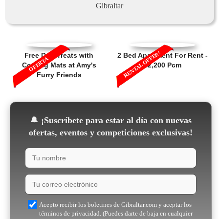
Gibraltar
RENTAL OFFER!
Free Dog Treats with
2 Bed Apartment For Rent -
OFERTA
Cooling Mats at Amy's
£2,200 Pcm
Furry Friends
🔔
¡Suscríbete para estar al día con nuevas
ofertas, eventos y competiciones exclusivas!
Acepto recibir los boletines de Gibraltar.com y aceptar los
términos de privacidad. (Puedes darte de baja en cualquier