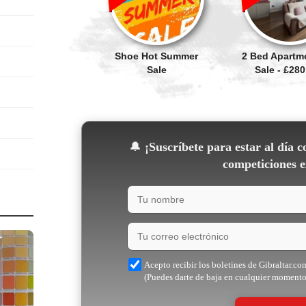
Shoe Hot Summer
2 Bed Apartm
Sale
Sale - £280
🔔
¡Suscríbete para estar al día c
competiciones e
Acepto recibir los boletines de Gibraltar.co
(Puedes darte de baja en cualquier momento