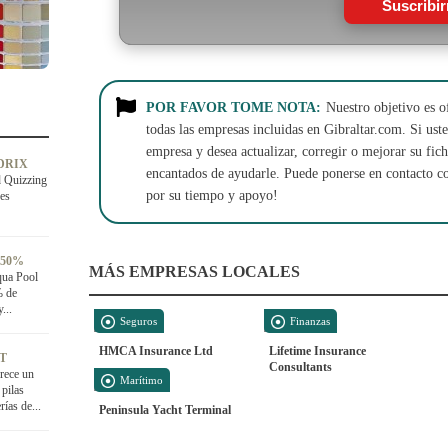
Suscribi
POR FAVOR TOME NOTA:
Nuestro objetivo es o
todas las empresas incluidas en Gibraltar.com. Si usted
empresa y desea actualizar, corregir o mejorar su fi
DRIX
encantados de ayudarle. Puede ponerse en contacto c
d Quizzing
por su tiempo y apoyo!
des
 50%
MÁS EMPRESAS LOCALES
qua Pool
% de
...
Seguros
Finanzas
HMCA Insurance Ltd
Lifetime Insurance
AT
Consultants
rece un
Marítimo
pilas
ías de...
Peninsula Yacht Terminal