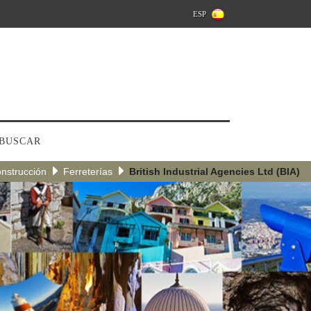
ESP
BUSCAR
nstrucción
Ferreterías
British Industrial Agencies Ltd (BIA)