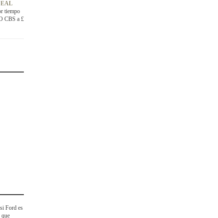
DEAL
or tiempo
VO CBS a £
si Ford es
o que