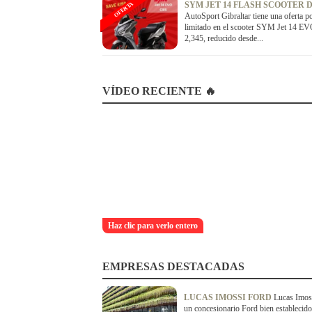
SYM JET 14 FLASH SCOOTER 
OFERTA
AutoSport Gibraltar tiene una oferta p
limitado en el scooter SYM Jet 14 E
2,345, reducido desde...
VÍDEO RECIENTE 🔥
Haz clic para verlo entero
EMPRESAS DESTACADAS
LUCAS IMOSSI FORD
Lucas Imos
un concesionario Ford bien establecid