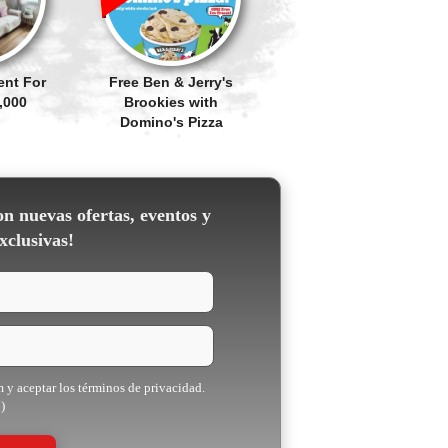
ent For
Free Ben & Jerry's
,000
Brookies with
Domino's Pizza
on nuevas ofertas, eventos y
xclusivas!
m y aceptar los términos de privacidad.
)