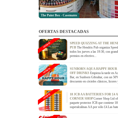
The Paint Box - Casemates
OFERTAS DESTACADAS
SPEED QUIZZING AT THE HEN
OFERTA
PUB
The Hendrix Pub organiza Spee
todos los jueves a las 19:30, con gran
premios en efectivo...
SUNBORN AQUA HAPPY HOUR
OFERTA
OFF DRINKS
Empieza la tarde en A
Bar, en Sunborn Gibraltar, con un 50
descuento en cócteles clásicos, licores y
18 JCB AA BATTERIES FOR £4 
OFERTA
CORNER SHOP
Corner Shop Ltd of
paquete protector JCB que contiene 18 
superalcalinas AA por sólo £4.Las bater