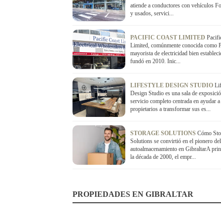
atiende a conductores con vehículos F
y usados, servici...
PACIFIC COAST LIMITED
Pacifi
Limited, comúnmente conocida como 
mayorista de electricidad bien establec
fundó en 2010. Inic...
LIFESTYLE DESIGN STUDIO
Li
Design Studio es una sala de exposici
servicio completo centrada en ayudar a
propietarios a transformar sus es...
STORAGE SOLUTIONS
Cómo Sto
Solutions se convirtió en el pionero del
autoalmacenamiento en GibraltarA prin
la década de 2000, el empr...
PROPIEDADES EN GIBRALTAR