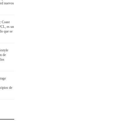
ord nuevos
c Coast
PCL, es un
ido que se
festyle
ón de
 los
rage
cipios de