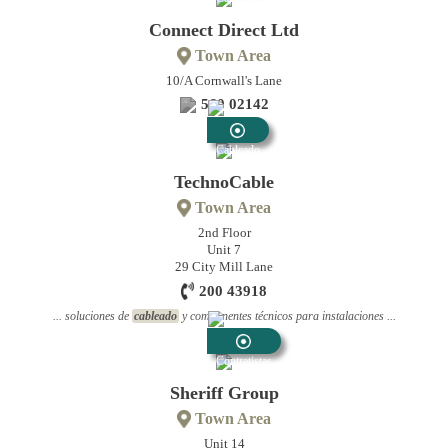
Connect Direct Ltd
Town Area
10/A Cornwall's Lane
560 02142
Cableado
TechnoCable
Town Area
2nd Floor
Unit 7
29 City Mill Lane
200 43918
... soluciones de
cableado
y componentes técnicos para instalaciones ...
Contratistas
Eléctricos
Sheriff Group
Town Area
Unit 14