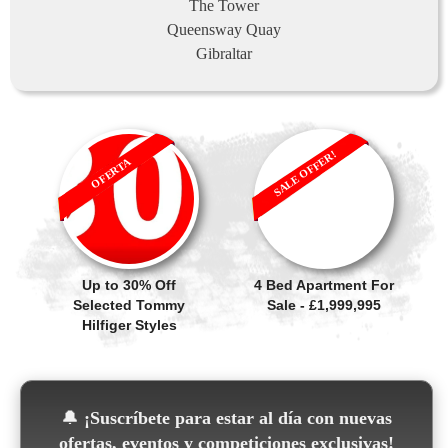
The Tower
Queensway Quay
Gibraltar
SALE OFFER!
OFERTA
Up to 30% Off
4 Bed Apartment For
Selected Tommy
Sale - £1,999,995
Hilfiger Styles
🔔
¡Suscríbete para estar al día con nuevas
ofertas, eventos y competiciones exclusivas!