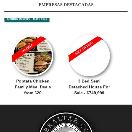
EMPRESAS DESTACADAS
Gedime Motors - East Side
SALE OFFER!
OFERTA
Poptata Chicken
3 Bed Semi
Family Meal Deals
Detached House For
from £20
Sale - £749,999