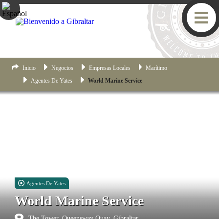
Inicio
Negocios
Empresas Locales
Marítimo
Agentes De Yates
World Marine Service
Agentes De Yates
World Marine Service
The Tower, Queensway Quay, Gibraltar