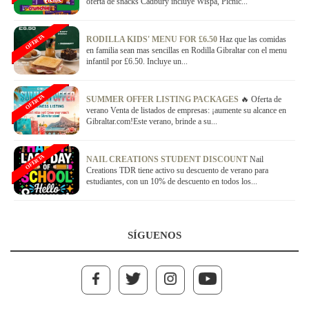
oferta de snacks Cadbury incluye Wispa, Picnic...
OFERTA
RODILLA KIDS' MENU FOR £6.50
Haz que las comidas
en familia sean mas sencillas en Rodilla Gibraltar con el menu
infantil por £6.50. Incluye un...
OFERTA
SUMMER OFFER LISTING PACKAGES
🔥 Oferta de
verano Venta de listados de empresas: ¡aumente su alcance en
Gibraltar.com!Este verano, brinde a su...
OFERTA
NAIL CREATIONS STUDENT DISCOUNT
Nail
Creations TDR tiene activo su descuento de verano para
estudiantes, con un 10% de descuento en todos los...
SÍGUENOS