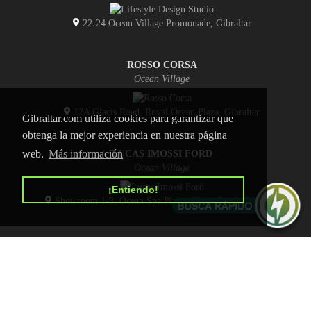
22-24 Ocean Village Promonade, Gibraltar
ROSSO CORSA
Ocean Village
12A Glacis Road, Royal Ocean Plaza, Gibraltar
Gibraltar.com utiliza cookies para garantizar que
obtenga la mejor experiencia en nuestra página
web.
Más información
LUCAS IMOSSI FORD
Ocean Village
¡Entiendo!
Showroom 1-3, Ocean Spa Plaza, Glacis Road, Gibraltar
INICIO
CONTACTO
POLÍTICA DE PRIVACIDAD
ANÚNCIATE